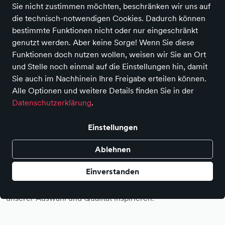
Sie nicht zustimmen möchten, beschränken wir uns auf
die technisch-notwendigen Cookies. Dadurch können
bestimmte Funktionen nicht oder nur eingeschränkt
genutzt werden. Aber keine Sorge! Wenn Sie diese
Funktionen doch nutzen wollen, weisen wir Sie an Ort
und Stelle noch einmal auf die Einstellungen hin, damit
Sie auch im Nachhinein Ihre Freigabe erteilen können.
Alle Optionen und weitere Details finden Sie in der
Datenschutzerklärung
.
Zeit für einen guten Schuh
Tauchen Sie ein in die Welt der Schuhe und Lederwaren.
Einstellungen
Ablehnen
Auf 400 qm Ausstellungsraum erleben Sie Schuhe- und
Lederwaren zum Ansehen, Anfassen und Anprobieren.
Einverstanden
Begleiten Sie unser kompetentes Team durch die Damen-,
Herren- und Lederwarenabteilung und lassen Sie sich von
unserer Auswahl und Qualität inspirieren.
Auf nationalen und internationalen Schuh- und