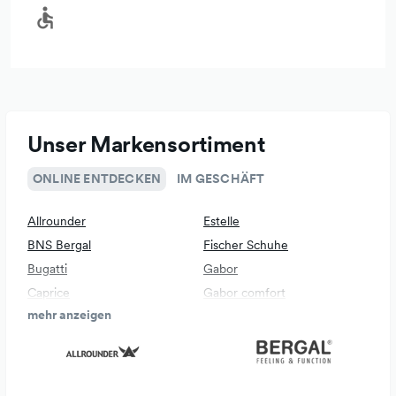
Unser Markensortiment
ONLINE ENTDECKEN
IM GESCHÄFT
Allrounder
Estelle
BNS Bergal
Fischer Schuhe
Bugatti
Gabor
Caprice
Gabor comfort
mehr anzeigen
Daniel Hechter
Gola
Ecco
Harbour 2nd
Emily & Noah
Hassia
Hickersberger
LOWA