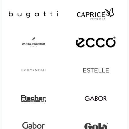
Högl
MarcMarcs
Josef Seibel
Marco Tozzi
Laura Vita
Meier Lederwaren
legero
Mephisto
Lloyd
natural sense
Longo
Pölking
reisenthel
Semler
Rieker
Sioux
Rino & Pelle
Skechers
Rohde
Tamaris
rollingsoft by Gabor
Waldläufer
Romika
Westland